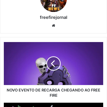
freefirejornal
Website
NOVO
EVENTO
DE
RECARGA
CHEGANDO
AO
FREE
FIRE
NOVO EVENTO DE RECARGA CHEGANDO AO FREE
FIRE
PUNHO