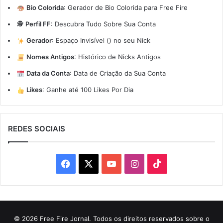
Bio Colorida
:
Gerador de Bio Colorida para Free Fire
🕵️
Perfil FF
:
Descubra Tudo Sobre Sua Conta
Gerador
:
Espaço Invisível (ㅤ) no seu Nick
Nomes Antigos
:
Histórico de Nicks Antigos
Data da Conta
:
Data de Criação da Sua Conta
Likes
:
Ganhe até 100 Likes Por Dia
REDES SOCIAIS
Facebook
X
YouTube
Instagram
TikTok
© 2026 Free Fire Jornal. Todos os direitos reservados sobre o