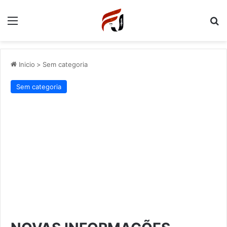
Menu
P
Inicio
>
Sem categoria
Sem categoria