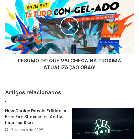
RESUMO
DO
QUE
VAI
CHEGA
NA
PROXIMA
ATUALIZAÇÃO
OB46!
RESUMO DO QUE VAI CHEGA NA PROXIMA
ATUALIZAÇÃO OB46!
Artigos relacionados
New Choice Royale Edition in
Free Fire Showcases Anitta-
Inspired Skin
13 de maio de 2025