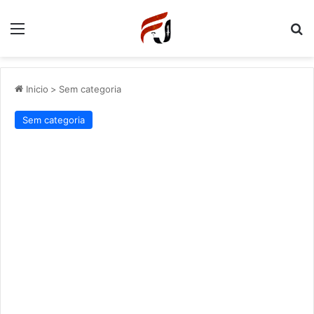
Menu
P
Inicio
>
Sem categoria
Sem categoria