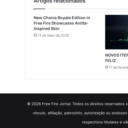
Artigos relacionados
New Choice Royale Edition in
Free Fire Showcases Anitta-
Inspired Skin
13 de maio de 2025
NOVOS ITE
FELIZ
11 de fever
© 2026 Free Fire Jornal. Todos os direitos reservados so
vínculo, afiliação, patrocínio, autorização ou endos
respectivos titulares e sã