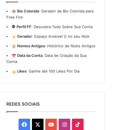
Bio Colorida
:
Gerador de Bio Colorida para
Free Fire
🕵️
Perfil FF
:
Descubra Tudo Sobre Sua Conta
Gerador
:
Espaço Invisível (ㅤ) no seu Nick
Nomes Antigos
:
Histórico de Nicks Antigos
Data da Conta
:
Data de Criação da Sua
Conta
Likes
:
Ganhe até 100 Likes Por Dia
REDES SOCIAIS
Facebook
X
YouTube
Instagram
TikTok