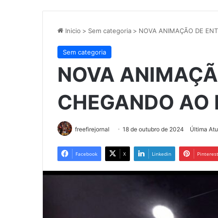
Inicio
>
Sem categoria
>
NOVA ANIMAÇÃO DE ENT
Sem categoria
NOVA ANIMAÇÃ
CHEGANDO AO F
freefirejornal
18 de outubro de 2024
Última At
Facebook
X
Linkedin
Pinteres