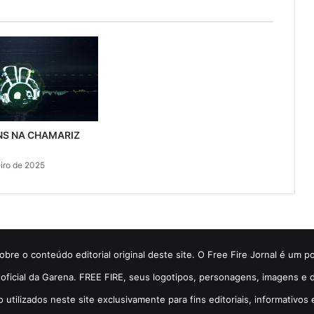
NS NA CHAMARIZ
eiro de 2025
bre o conteúdo editorial original deste site. O Free Fire Jornal é um p
so oficial da Garena. FREE FIRE, seus logotipos, personagens, imagens 
o utilizados neste site exclusivamente para fins editoriais, informativos 