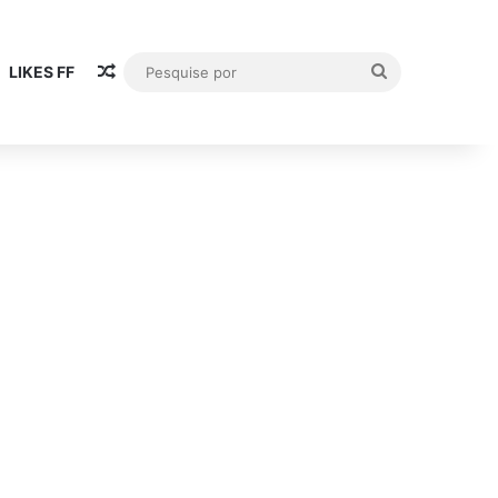
Artigo aleatório
Pesquise
LIKES FF
por