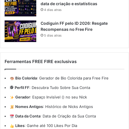
data de criação e estatísticas
4 dias atras
Codiguin FF pelo ID 2026: Resgate
Recompensas no Free Fire
5 dias atras
Ferramentas FREE FIRE exclusivas
Bio Colorida
:
Gerador de Bio Colorida para Free Fire
🕵️
Perfil FF
:
Descubra Tudo Sobre Sua Conta
Gerador
:
Espaço Invisível (ㅤ) no seu Nick
Nomes Antigos
:
Histórico de Nicks Antigos
Data da Conta
:
Data de Criação da Sua Conta
Likes
:
Ganhe até 100 Likes Por Dia