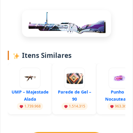
Itens Similares
UMP – Majestade
Parede de Gel –
Punho –
Alada
90
Nocauteado
1.739.968
1.514.315
963.367