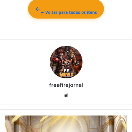
← Voltar para todos os itens
freefirejornal
Website
Bazar
do
Drop