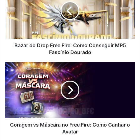
Free
Fire:
Como
Conseguir
MP5
Fascínio
Dourado
Bazar do Drop Free Fire: Como Conseguir MP5
Fascínio Dourado
Coragem
vs
Máscara
no
Free
Fire:
Como
Ganhar
o
Avatar
Coragem vs Máscara no Free Fire: Como Ganhar o
Avatar