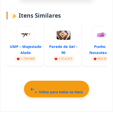
Itens Similares
UMP – Majestade
Parede de Gel –
Punho –
Alada
90
Nocauteado
1.739.968
1.514.315
963.367
← Voltar para todos os itens