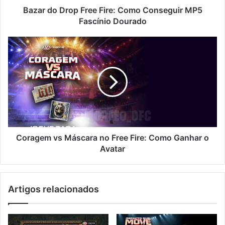
Dourado
Bazar do Drop Free Fire: Como Conseguir MP5
Fascínio Dourado
Coragem
vs
Máscara
no
Free
Fire:
Como
Ganhar
o
Avatar
Coragem vs Máscara no Free Fire: Como Ganhar o
Avatar
Artigos relacionados