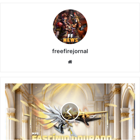
freefirejornal
Website
Bazar
do
Drop
Free
Fire:
Como
Conseguir
MP5
Fascínio