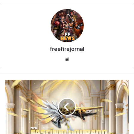
freefirejornal
Website
Bazar
do
Drop
Free
Fire:
Como
Conseguir
MP5
Fascínio