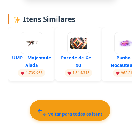
Itens Similares
UMP – Majestade
Parede de Gel –
Punho –
Alada
90
Nocauteado
1.739.968
1.514.315
963.367
← Voltar para todos os itens