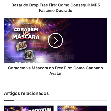
Dourado
Bazar do Drop Free Fire: Como Conseguir MP5
Fascínio Dourado
Coragem
vs
Máscara
no
Free
Fire:
Como
Ganhar
o
Avatar
Coragem vs Máscara no Free Fire: Como Ganhar o
Avatar
Artigos relacionados