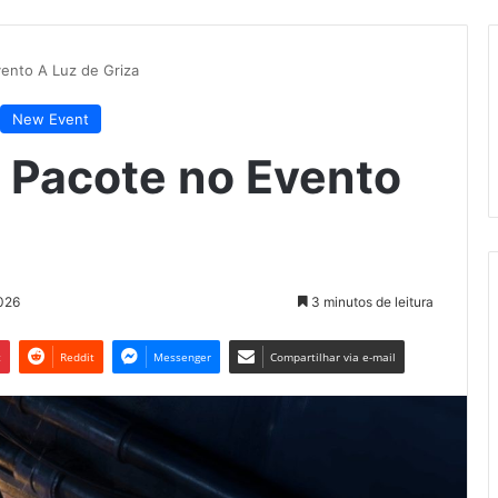
ento A Luz de Griza
New Event
e Pacote no Evento
2026
3 minutos de leitura
t
Reddit
Messenger
Compartilhar via e-mail