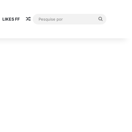
Artigo aleatório
Pesquise
LIKES FF
por