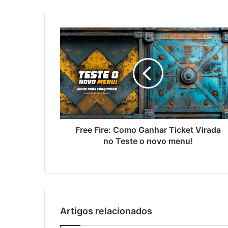
Free
Fire:
Como
Ganhar
Ticket
Virada
no
Teste
o
novo
Free Fire: Como Ganhar Ticket Virada
menu!
no Teste o novo menu!
Artigos relacionados