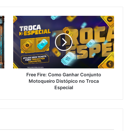
Free
Fire:
Como
Ganhar
Conjunto
Motoqueiro
Distópico
no
Troca
Especial
Free Fire: Como Ganhar Conjunto
Motoqueiro Distópico no Troca
Especial