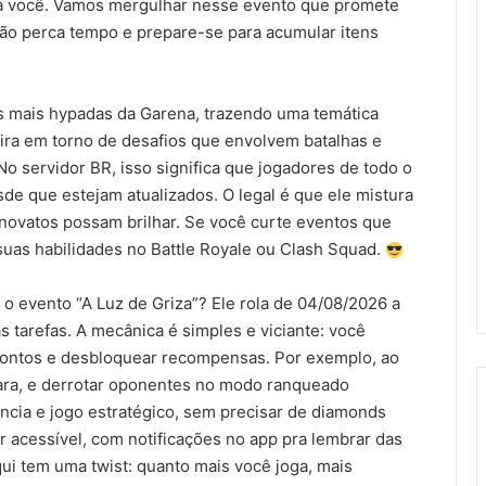
a você. Vamos mergulhar nesse evento que promete
Não perca tempo e prepare-se para acumular itens
s mais hypadas da Garena, trazendo uma temática
gira em torno de desafios que envolvem batalhas e
 No servidor BR, isso significa que jogadores de todo o
de que estejam atualizados. O legal é que ele mistura
 novatos possam brilhar. Se você curte eventos que
 suas habilidades no Battle Royale ou Clash Squad.
o evento “A Luz de Griza”? Ele rola de 04/08/2026 a
tarefas. A mecânica é simples e viciante: você
pontos e desbloquear recompensas. Por exemplo, ao
cara, e derrotar oponentes no modo ranqueado
ência e jogo estratégico, sem precisar de diamonds
er acessível, com notificações no app pra lembrar das
qui tem uma twist: quanto mais você joga, mais