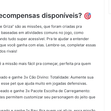
recompensas disponíveis?
e Griza” são as missões, que foram criadas pra
o baseadas em atividades comuns no jogo, como
ando tudo super acessível. Pra te ajudar a entender
o que você ganha com elas. Lembre-se, completar essas
dos rivais!
 é a missão mais fácil pra começar, perfeita pra quem
ado e ganhe 3x Cão Divino: Totalidade: Aumente sua
 esse pet que ajuda muito em jogadas defensivas.
eado e ganhe 3x Pacote Escolha de Carregamento:
cotes permitem customizar seu personagem do jeito que
ado e ganhe 1x Ray: Pra quem vai all-in, essa missão