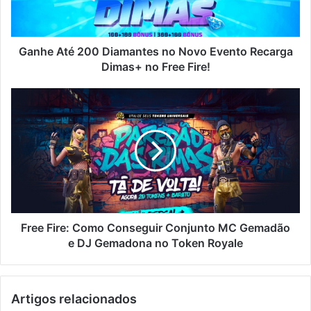
Evento
Recarga
Dimas+
no
Ganhe Até 200 Diamantes no Novo Evento Recarga
Free
Dimas+ no Free Fire!
Fire!
Free
Fire:
Como
Conseguir
Conjunto
MC
Gemadão
e
DJ
Gemadona
Free Fire: Como Conseguir Conjunto MC Gemadão
no
e DJ Gemadona no Token Royale
Token
Royale
Artigos relacionados