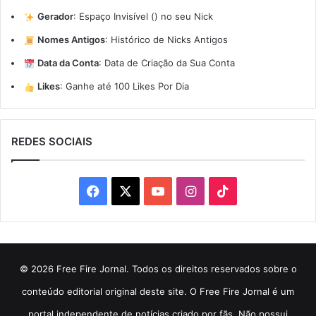
Gerador
:
Espaço Invisível (ㅤ) no seu Nick
Nomes Antigos
:
Histórico de Nicks Antigos
Data da Conta
:
Data de Criação da Sua Conta
Likes
:
Ganhe até 100 Likes Por Dia
REDES SOCIAIS
Facebook
X
YouTube
Instagram
TikTok
© 2026 Free Fire Jornal. Todos os direitos reservados sobre o
conteúdo editorial original deste site. O Free Fire Jornal é um
portal independente de notícias criado por fãs. Não possui