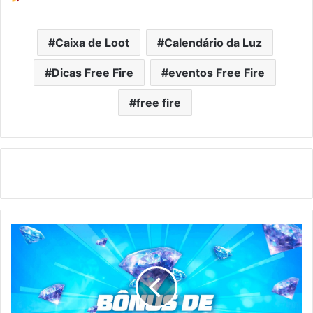
Caixa de Loot
Calendário da Luz
Dicas Free Fire
eventos Free Fire
free fire
Ganhe
Até
200
Diamantes
no
Novo