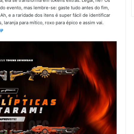
a, ela se transforma em tokens extras. Legal, né? Os
 do evento, mas lembre-se: gaste tudo antes do fim,
 e a raridade dos itens é super fácil de identificar
 laranja para mítico, roxo para épico e assim vai.