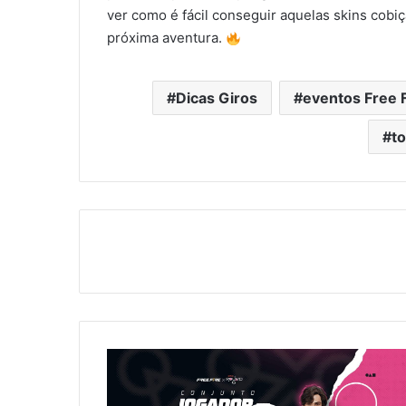
ver como é fácil conseguir aquelas skins cobi
próxima aventura.
Dicas Giros
eventos Free F
to
Free
Fire:
Como