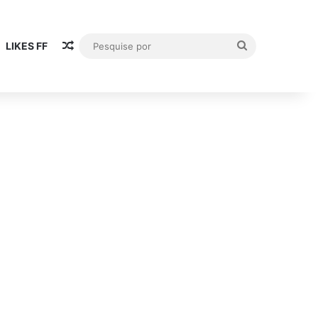
Artigo aleatório
Pesquise
LIKES FF
por