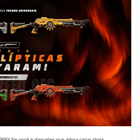
o (BR)! Se você é daqueles que adora caçar skins