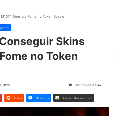
s M1014 Guerra e Fome no Token Royale
Events
 Conseguir Skins
 Fome no Token
de 2025
3 minutos de leitura
t
Reddit
Messenger
Compartilhar via e-mail