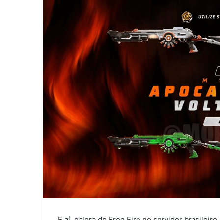
E aí, galera do Free Fire no servidor brasileir