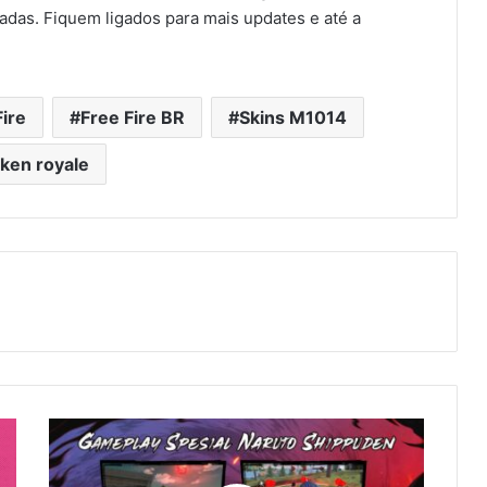
çadas. Fiquem ligados para mais updates e até a
ire
Free Fire BR
Skins M1014
ken royale
Atualização
Free
Fire