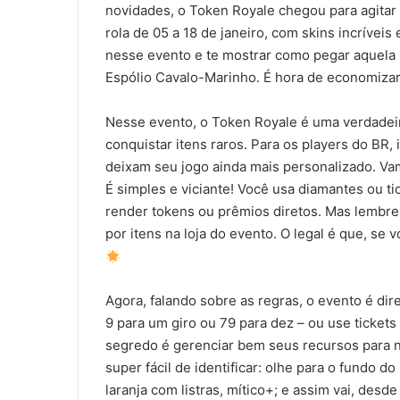
novidades, o Token Royale chegou para agitar
rola de 05 a 18 de janeiro, com skins incríve
nesse evento e te mostrar como pegar aquela
Espólio Cavalo-Marinho. É hora de economiza
Nesse evento, o Token Royale é uma verdadeir
conquistar itens raros. Para os players do BR, 
deixam seu jogo ainda mais personalizado. V
É simples e viciante! Você usa diamantes ou tic
render tokens ou prêmios diretos. Mas lembre
por itens na loja do evento. O legal é que, se 
Agora, falando sobre as regras, o evento é dir
9 para um giro ou 79 para dez – ou use ticket
segredo é gerenciar bem seus recursos para nã
super fácil de identificar: olhe para o fundo d
laranja com listras, mítico+; e assim vai, desd