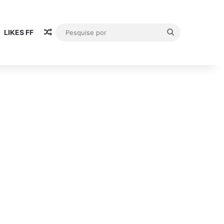
Artigo aleatório
Pesquise
LIKES FF
por