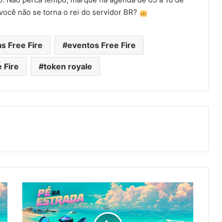
 você não se torna o rei do servidor BR?
as Free Fire
eventos Free Fire
 Fire
token royale
Free
Fire:
Como
Ganhar