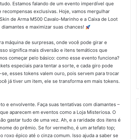
 tudo. Estamos falando de um evento imperdível que
is e recompensas exclusivas. Hoje, vamos mergulhar
 Skin de Arma M500 Cavalo-Marinho e a Caixa de Loot
r diamantes e maximizar suas chances!
a máquina de surpresas, onde você pode girar e
isso significa mais diversão e itens temáticos que
amos começar pelo básico: como esse evento funciona?
kets especiais para tentar a sorte, e cada giro pode
-se, esses tokens valem ouro, pois servem para trocar
você já tiver um item, ele se transforma em mais tokens.
eto e envolvente. Faça suas tentativas com diamantes –
s que aparecem em eventos como a Loja Misteriosa. O
o gastar tudo de uma vez. Ah, e a raridade dos itens é
o nome do prêmio. Se for vermelho, é um artefato top;
e o roxo épico até o cinza comum. Isso ajuda a saber se