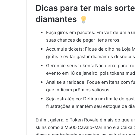
Dicas para ter mais sort
diamantes
Faça giros em pacotes: Em vez de um a u
suas chances de pegar itens raros.
Accumule tickets: Fique de olho na Loja 
grátis e evitar gastar diamantes desnece
Gerencie seus tokens: Não deixe para tro
evento em 18 de janeiro, pois tokens mud
Analise a raridade: Foque em itens com fu
que indicam prêmios valiosos.
Seja estratégico: Defina um limite de gas
frustrações e mantém seu estoque de dia
Enfim, galera, o Token Royale é mais do que 
skins como a M500 Cavalo-Marinho e a Caixa d
dicas e controlando os gastos, vai sair vitori