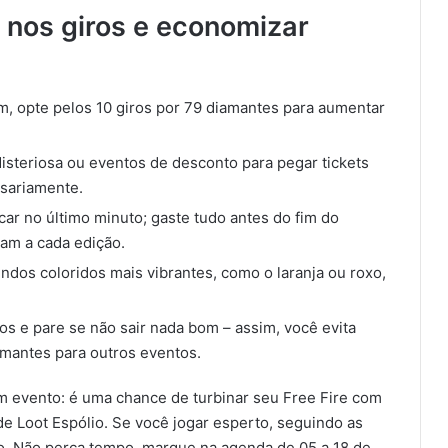
e nos giros e economizar
m, opte pelos 10 giros por 79 diamantes para aumentar
Misteriosa ou eventos de desconto para pegar tickets
ssariamente.
car no último minuto; gaste tudo antes do fim do
am a cada edição.
ndos coloridos mais vibrantes, como o laranja ou roxo,
tos e pare se não sair nada bom – assim, você evita
mantes para outros eventos.
um evento: é uma chance de turbinar seu Free Fire com
e Loot Espólio. Se você jogar esperto, seguindo as
oso. Não perca tempo, marque na agenda de 05 a 18 de