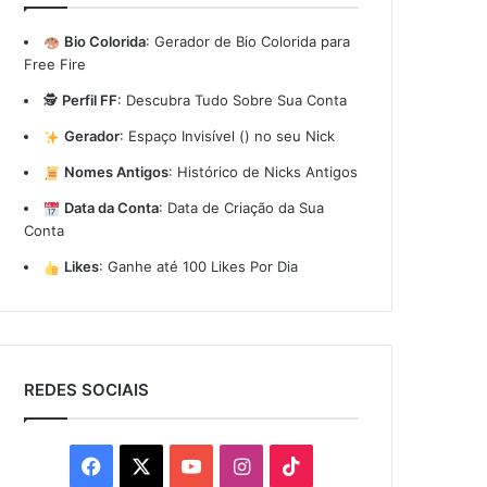
Bio Colorida
:
Gerador de Bio Colorida para
Free Fire
🕵️
Perfil FF
:
Descubra Tudo Sobre Sua Conta
Gerador
:
Espaço Invisível (ㅤ) no seu Nick
Nomes Antigos
:
Histórico de Nicks Antigos
Data da Conta
:
Data de Criação da Sua
Conta
Likes
:
Ganhe até 100 Likes Por Dia
REDES SOCIAIS
Facebook
X
YouTube
Instagram
TikTok