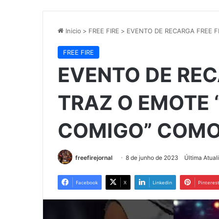
Inicio
>
FREE FIRE
>
EVENTO DE RECARGA FREE 
FREE FIRE
EVENTO DE REC
TRAZ O EMOTE
COMIGO” COMO
freefirejornal
8 de junho de 2023
Última Atual
Facebook
X
Linkedin
Pinteres