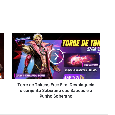
Torre
de
Tokens
Free
Fire:
Desbloqueie
o
conjunto
Soberano
das
Torre de Tokens Free Fire: Desbloqueie
Batidas
o conjunto Soberano das Batidas e o
e
Punho Soberano
o
Punho
Soberano