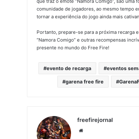
que traz o emote “Namora Comigo”, são uma f
comunidade de jogadores, ao mesmo tempo em
tornar a experiência do jogo ainda mais cativan
Portanto, prepare-se para a próxima recarga 
“Namora Comigo” e outras recompensas incríve
presente no mundo do Free Fire!
evento de recarga
eventos sem
garena free fire
GarenaF
freefirejornal
Website