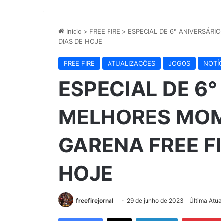
Inicio
>
FREE FIRE
>
ESPECIAL DE 6° ANIVERSÁR
DIAS DE HOJE
FREE FIRE
ATUALIZAÇÕES
JOGOS
NOTÍ
ESPECIAL DE 6°
MELHORES MO
GARENA FREE FI
HOJE
freefirejornal
29 de junho de 2023
Última Atu