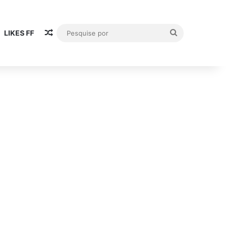
Artigo aleatório
Pesquise
LIKES FF
por