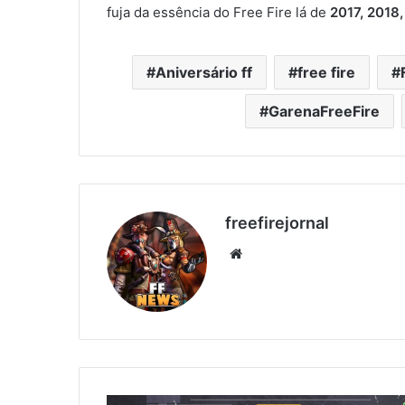
fuja da essência do Free Fire lá de
2017, 2018
Aniversário ff
free fire
GarenaFreeFire
freefirejornal
Website
ESCOLHA