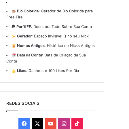
Bio Colorida
:
Gerador de Bio Colorida para
Free Fire
🕵️
Perfil FF
:
Descubra Tudo Sobre Sua Conta
Gerador
:
Espaço Invisível (ㅤ) no seu Nick
Nomes Antigos
:
Histórico de Nicks Antigos
Data da Conta
:
Data de Criação da Sua
Conta
Likes
:
Ganhe até 100 Likes Por Dia
REDES SOCIAIS
Facebook
X
YouTube
Instagram
TikTok