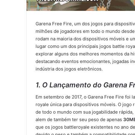
Garena Free Fire, um dos jogos para dispositi
milhões de jogadores em todo o mundo desde 
rodam na maioria dos dispositivos móveis e um
lugar como um dos principais jogos battle roy
explorar alguns dos melhores momentos da hist
destacando eventos emocionantes, jogadas inc
indústria dos jogos eletrônicos.
1. O Lançamento do Garena Fr
Em setembro de 2017, o Garena Free Fire foi l
royale única para dispositivos móveis. O jogo
de todo o mundo com sua jogabilidade rápida, p
alem de também ter seu peso de apenas
30M
que os jogos battleroyale existentes no ano d
devido o peso e também a compatibilidade com