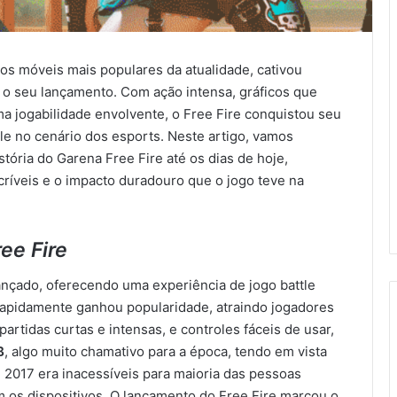
vos móveis mais populares da atualidade, cativou
o seu lançamento. Com ação intensa, gráficos que
a jogabilidade envolvente, o Free Fire conquistou seu
ale no cenário dos esports. Neste artigo, vamos
ória do Garena Free Fire até os dias de hoje,
ríveis e o impacto duradouro que o jogo teve na
ee Fire
ançado, oferecendo uma experiência de jogo battle
 rapidamente ganhou popularidade, atraindo jogadores
artidas curtas e intensas, e controles fáceis de usar,
B
, algo muito chamativo para a época, tendo em vista
e 2017 era inacessíveis para maioria das pessoas
 os dispositivos. O lançamento do Free Fire marcou o