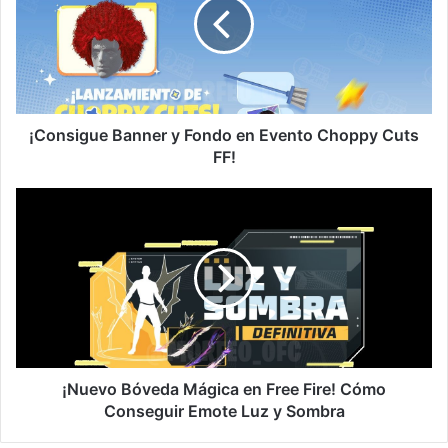
Fondo
en
Evento
Choppy
Cuts
FF!
¡Consigue Banner y Fondo en Evento Choppy Cuts
FF!
¡Nuevo
Bóveda
Mágica
en
Free
Fire!
Cómo
Conseguir
Emote
Luz
¡Nuevo Bóveda Mágica en Free Fire! Cómo
y
Conseguir Emote Luz y Sombra
Sombra