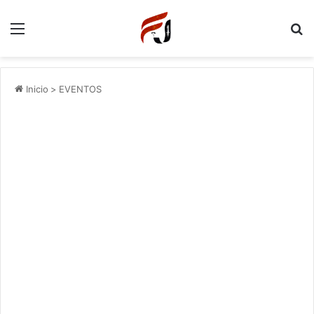
Menu
P
Inicio
>
EVENTOS