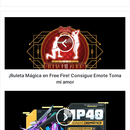
¡Ruleta
Mágica
en
Free
Fire!
Consigue
Emote
Toma
mi
amor
¡Ruleta Mágica en Free Fire! Consigue Emote Toma
mi amor
¡Ruleta
Mágica
FF:
Consigue
Skin
MP40
y