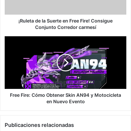
Fire!
Consigue
Conjunto
Corredor
¡Ruleta de la Suerte en Free Fire! Consigue
carmesí
Conjunto Corredor carmesí
Free
Fire:
Cómo
Obtener
Skin
AN94
y
Motocicleta
en
Nuevo
Free Fire: Cómo Obtener Skin AN94 y Motocicleta
Evento
en Nuevo Evento
Publicaciones relacionadas