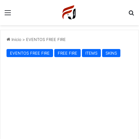
Menu
P
Inicio
>
EVENTOS FREE FIRE
EVENTOS FREE FIRE
FREE FIRE
ITEMS
SKINS