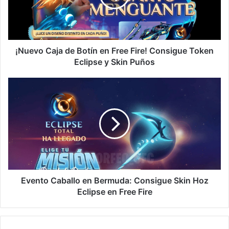
Free
Fire!
Consigue
Token
Eclipse
¡Nuevo Caja de Botín en Free Fire! Consigue Token
y
Eclipse y Skin Puños
Skin
Puños
Evento
Caballo
en
Bermuda:
Consigue
Skin
Hoz
Eclipse
en
Free
Evento Caballo en Bermuda: Consigue Skin Hoz
Fire
Eclipse en Free Fire