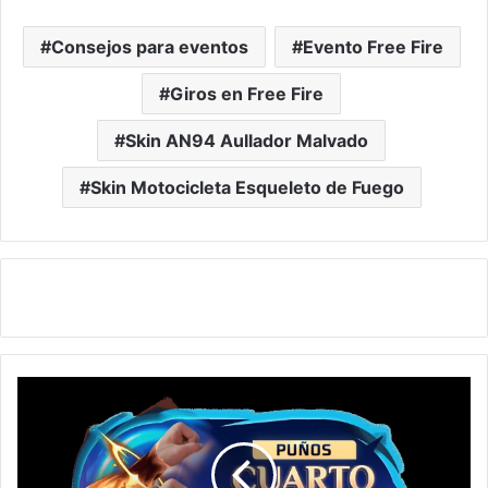
Consejos para eventos
Evento Free Fire
Giros en Free Fire
Skin AN94 Aullador Malvado
Skin Motocicleta Esqueleto de Fuego
¡Nuevo
Caja
de
Botín
en