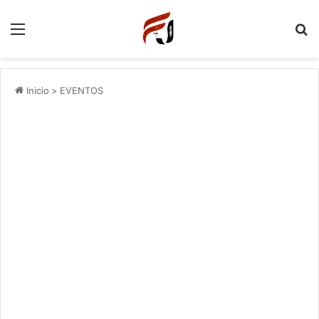
Menu
P
Inicio
>
EVENTOS