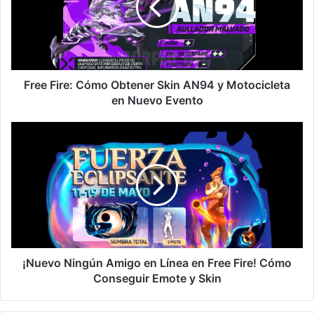
Skin
AN94
y
Motocicleta
en
Nuevo
Free Fire: Cómo Obtener Skin AN94 y Motocicleta
Evento
en Nuevo Evento
¡Nuevo
Ningún
Amigo
en
Línea
en
Free
Fire!
Cómo
Conseguir
¡Nuevo Ningún Amigo en Línea en Free Fire! Cómo
Emote
Conseguir Emote y Skin
y
Skin