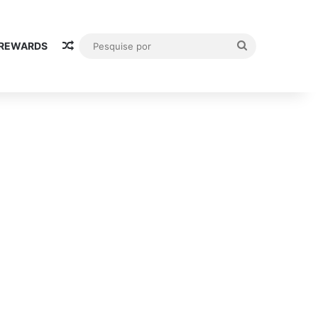
Random Article
Pesquise
 REWARDS
por