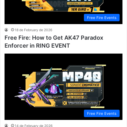
Free Fire Events
18 de February de 2026
Free Fire: How to Get AK47 Paradox
Enforcer in RING EVENT
Free Fire Events
14 de February de 2026