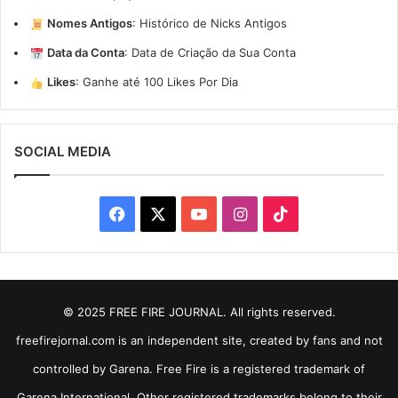
Nomes Antigos
:
Histórico de Nicks Antigos
Data da Conta
:
Data de Criação da Sua Conta
Likes
:
Ganhe até 100 Likes Por Dia
SOCIAL MEDIA
Facebook
X
YouTube
Instagram
TikTok
© 2025 FREE FIRE JOURNAL. All rights reserved.
freefirejornal.com is an independent site, created by fans and not
controlled by Garena. Free Fire is a registered trademark of
Garena International. Other registered trademarks belong to their