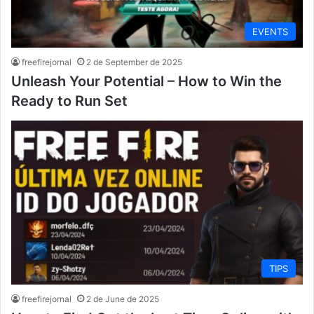
EVENTS
freefirejornal
2 de September de 2025
Unleash Your Potential – How to Win the
Ready to Run Set
TIPS
freefirejornal
2 de June de 2025