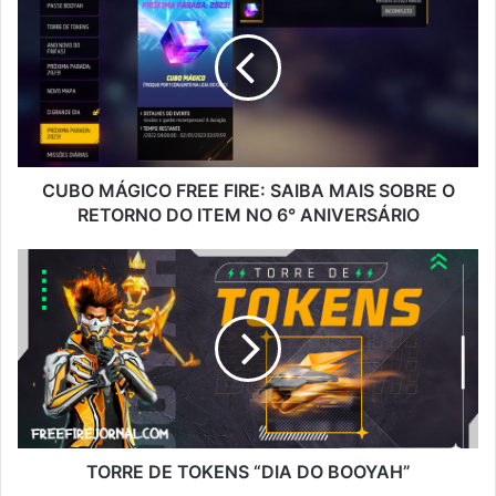
MÁGICO
FREE
FIRE:
SAIBA
MAIS
SOBRE
O
RETORNO
DO
CUBO MÁGICO FREE FIRE: SAIBA MAIS SOBRE O
ITEM
RETORNO DO ITEM NO 6° ANIVERSÁRIO
NO
6°
TORRE
ANIVERSÁRIO
DE
TOKENS
“DIA
DO
BOOYAH”
TORRE DE TOKENS “DIA DO BOOYAH”