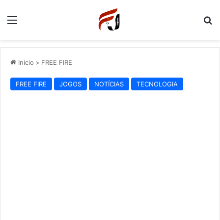
Menu
P
Inicio
>
FREE FIRE
FREE FIRE
JOGOS
NOTÍCIAS
TECNOLOGIA