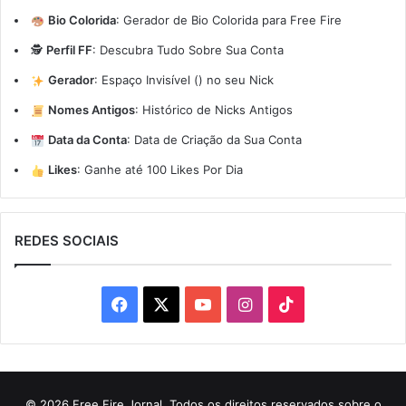
Bio Colorida
:
Gerador de Bio Colorida para Free Fire
🕵️
Perfil FF
:
Descubra Tudo Sobre Sua Conta
Gerador
:
Espaço Invisível (ㅤ) no seu Nick
Nomes Antigos
:
Histórico de Nicks Antigos
Data da Conta
:
Data de Criação da Sua Conta
Likes
:
Ganhe até 100 Likes Por Dia
REDES SOCIAIS
Facebook
X
YouTube
Instagram
TikTok
© 2026 Free Fire Jornal. Todos os direitos reservados sobre o