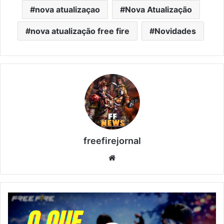
nova atualizaçao
Nova Atualização
nova atualização free fire
Novidades
freefirejornal
Website
O
que
aconteceria