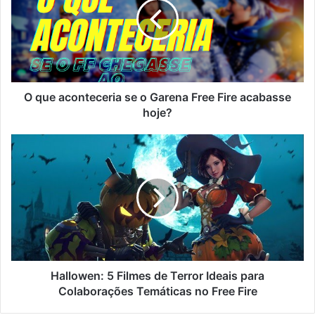
se
o
Garena
Free
Fire
acabasse
hoje?
O que aconteceria se o Garena Free Fire acabasse
hoje?
Hallowen:
5
Filmes
de
Terror
Ideais
para
Colaborações
Temáticas
no
Hallowen: 5 Filmes de Terror Ideais para
Free
Colaborações Temáticas no Free Fire
Fire