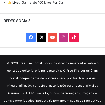
Likes
:
Ganhe até 100 Likes Por Dia
REDES SOCIAIS
Facebook
X
YouTube
Instagram
TikTok
© 2026 Free Fire Jornal. Todos os direitos reservados sobre o
conteúdo editorial original deste site. O Free Fire Jornal é um
portal independente de notícias criado por fãs. Não possui
vínculo, afiliação, patrocínio, autorização ou endosso oficial da
Garena. FREE FIRE, seus logotipos, personagens, imagens e
demais propriedades intelectuais pertencem aos seus respectivos