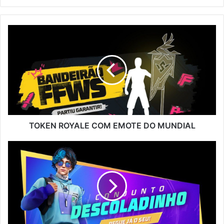
TOKEN
ROYALE
COM
EMOTE
DO
MUNDIAL
TOKEN ROYALE COM EMOTE DO MUNDIAL
EVENTO
DESCONTO
MALUCO
CHEGANDO