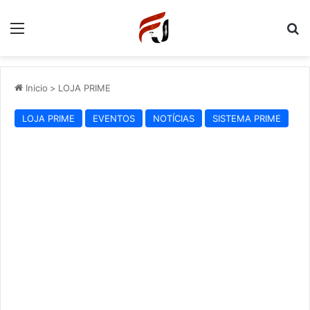
Menu
P
Inicio
>
LOJA PRIME
LOJA PRIME
EVENTOS
NOTÍCIAS
SISTEMA PRIME