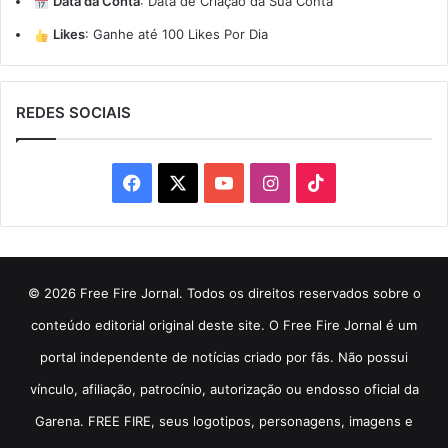
Data da Conta
:
Data de Criação da Sua Conta
Likes
:
Ganhe até 100 Likes Por Dia
REDES SOCIAIS
Facebook
X
YouTube
Instagram
TikTok
© 2026 Free Fire Jornal. Todos os direitos reservados sobre o
conteúdo editorial original deste site. O Free Fire Jornal é um
portal independente de notícias criado por fãs. Não possui
vínculo, afiliação, patrocínio, autorização ou endosso oficial da
Garena. FREE FIRE, seus logotipos, personagens, imagens e