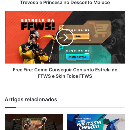
Desconto
Trevoso e Princesa no Desconto Maluco
Maluco
Free
Fire:
Como
Conseguir
Conjunto
Estrela
do
FFWS
e
Skin
Free Fire: Como Conseguir Conjunto Estrela do
Foice
FFWS e Skin Foice FFWS
FFWS
Artigos relacionados