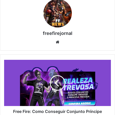
freefirejornal
Website
Free
Fire:
Como
Conseguir
Conjunto
Príncipe
Trevoso
e
Princesa
no
Free Fire: Como Conseguir Conjunto Príncipe