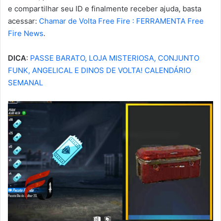
e compartilhar seu ID e finalmente receber ajuda, basta
acessar:
Chamar de Volta Free Fire : FERRAMENTA Free
Fire News
.
DICA
:
PASSE BARATO, LOJA MISTERIOSA, CONJUNTO
FUNK, ANGELICAL E DINOS DE VOLTA! CALENDÁRIO
SEMANAL