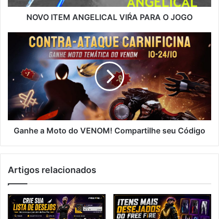
NOVO ITEM ANGELICAL VIŔA PARA O JOGO
Ganhe
a
Moto
do
VENOM!
Compartilhe
seu
Código
Ganhe a Moto do VENOM! Compartilhe seu Código
Artigos relacionados