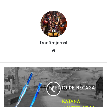
freefirejornal
Website
NOVO
ITEM
ANGELICAL
VIŔA
PARA
O
JOGO