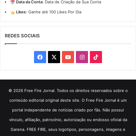
Data da Conta
:
Data de Criação da Sua Conta
Likes
:
Ganhe até 100 Likes Por Dia
REDES SOCIAIS
Facebook
X
YouTube
Instagram
TikTok
© 2026 Free Fire Jornal. Todos os direitos reservados sobre o
conteúdo editorial original deste site. O Free Fire Jornal é um
portal independente de notícias criado por fãs. Não possui
vínculo, afiliação, patrocínio, autorização ou endosso oficial da
Garena. FREE FIRE, seus logotipos, personagens, imagens e