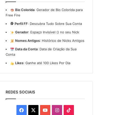
Bio Colorida
:
Gerador de Bio Colorida para
Free Fire
🕵️
Perfil FF
:
Descubra Tudo Sobre Sua Conta
Gerador
:
Espaço Invisível (ㅤ) no seu Nick
Nomes Antigos
:
Histórico de Nicks Antigos
Data da Conta
:
Data de Criação da Sua
Conta
Likes
:
Ganhe até 100 Likes Por Dia
REDES SOCIAIS
Facebook
X
YouTube
Instagram
TikTok