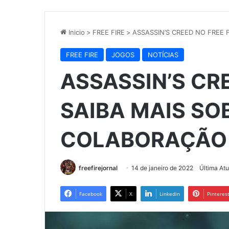
Inicio
>
FREE FIRE
>
ASSASSIN’S CREED NO FREE 
FREE FIRE
JOGOS
NOTÍCIAS
ASSASSIN’S CRE
SAIBA MAIS SO
COLABORAÇÃO
freefirejornal
14 de janeiro de 2022
Última Atu
Facebook
X
Linkedin
Pinteres