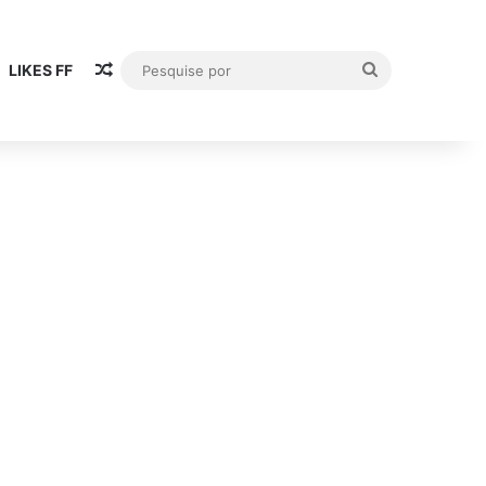
Artigo aleatório
Pesquise
LIKES FF
por