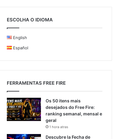
ESCOLHA O IDIOMA
English
Español
FERRAMENTAS FREE FIRE
Os 50 itens mais
desejados do Free Fire:
ranking semanal, mensal e
geral
1 hora atras
Descubre la Fecha de