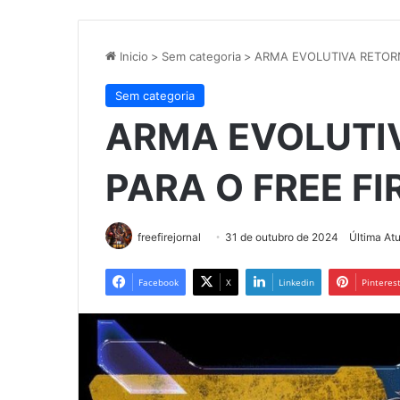
Inicio
>
Sem categoria
>
ARMA EVOLUTIVA RETORN
Sem categoria
ARMA EVOLUTI
PARA O FREE FI
freefirejornal
31 de outubro de 2024
Última At
Facebook
X
Linkedin
Pinteres