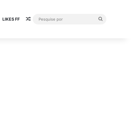
Artigo aleatório
Pesquise
LIKES FF
por