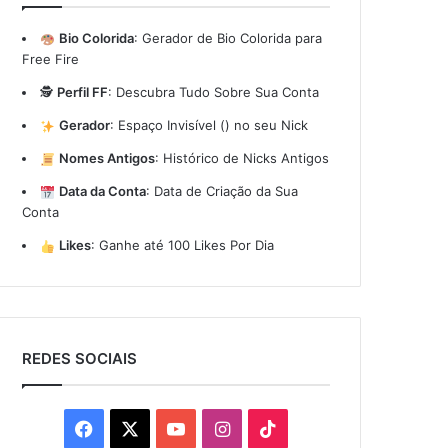
Bio Colorida
:
Gerador de Bio Colorida para
Free Fire
🕵️
Perfil FF
:
Descubra Tudo Sobre Sua Conta
Gerador
:
Espaço Invisível (ㅤ) no seu Nick
Nomes Antigos
:
Histórico de Nicks Antigos
Data da Conta
:
Data de Criação da Sua
Conta
Likes
:
Ganhe até 100 Likes Por Dia
REDES SOCIAIS
Facebook
X
YouTube
Instagram
TikTok