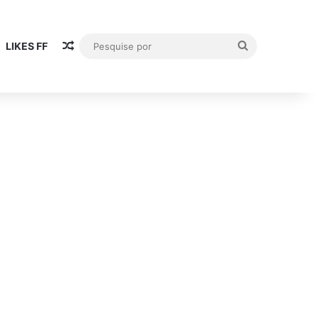
Artigo aleatório
Pesquise
LIKES FF
por