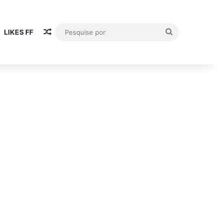
Artigo aleatório
Pesquise
LIKES FF
por