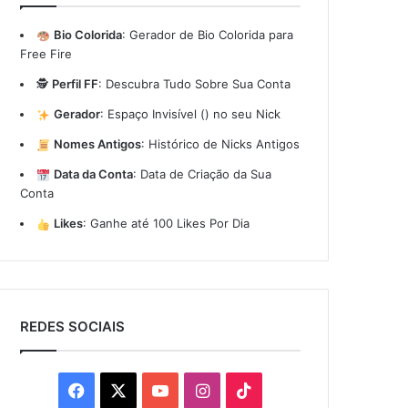
Bio Colorida
:
Gerador de Bio Colorida para
Free Fire
🕵️
Perfil FF
:
Descubra Tudo Sobre Sua Conta
Gerador
:
Espaço Invisível (ㅤ) no seu Nick
Nomes Antigos
:
Histórico de Nicks Antigos
Data da Conta
:
Data de Criação da Sua
Conta
Likes
:
Ganhe até 100 Likes Por Dia
REDES SOCIAIS
Facebook
X
YouTube
Instagram
TikTok