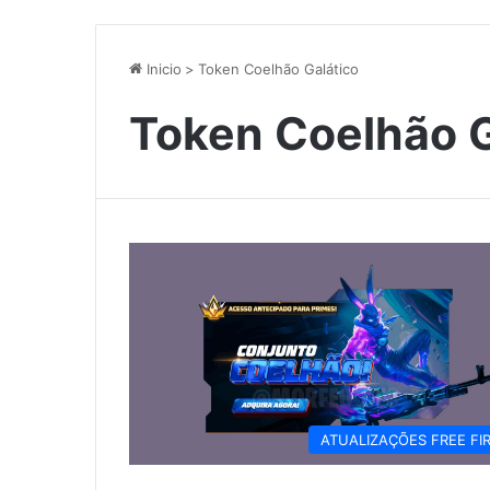
Inicio
>
Token Coelhão Galático
Token Coelhão G
ATUALIZAÇÕES FREE FI