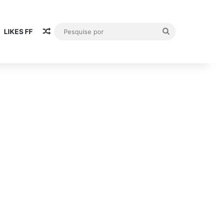
Artigo aleatório
Pesquise
LIKES FF
por