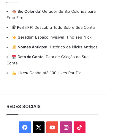
Bio Colorida
:
Gerador de Bio Colorida para
Free Fire
🕵️
Perfil FF
:
Descubra Tudo Sobre Sua Conta
Gerador
:
Espaço Invisível (ㅤ) no seu Nick
Nomes Antigos
:
Histórico de Nicks Antigos
Data da Conta
:
Data de Criação da Sua
Conta
Likes
:
Ganhe até 100 Likes Por Dia
REDES SOCIAIS
Facebook
X
YouTube
Instagram
TikTok