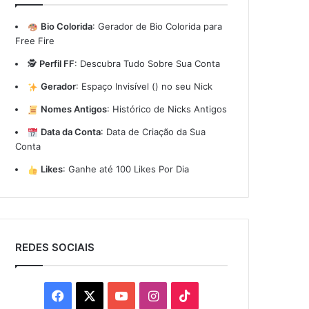
Bio Colorida
:
Gerador de Bio Colorida para
Free Fire
🕵️
Perfil FF
:
Descubra Tudo Sobre Sua Conta
Gerador
:
Espaço Invisível (ㅤ) no seu Nick
Nomes Antigos
:
Histórico de Nicks Antigos
Data da Conta
:
Data de Criação da Sua
Conta
Likes
:
Ganhe até 100 Likes Por Dia
REDES SOCIAIS
Facebook
X
YouTube
Instagram
TikTok