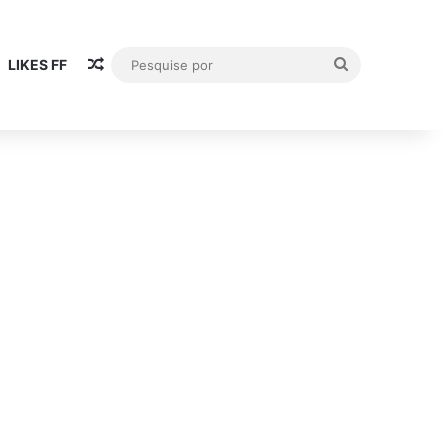
Artigo aleatório
Pesquise
LIKES FF
por