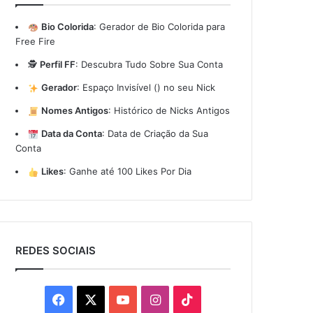
Bio Colorida
:
Gerador de Bio Colorida para
Free Fire
🕵️
Perfil FF
:
Descubra Tudo Sobre Sua Conta
Gerador
:
Espaço Invisível (ㅤ) no seu Nick
Nomes Antigos
:
Histórico de Nicks Antigos
Data da Conta
:
Data de Criação da Sua
Conta
Likes
:
Ganhe até 100 Likes Por Dia
REDES SOCIAIS
Facebook
X
YouTube
Instagram
TikTok