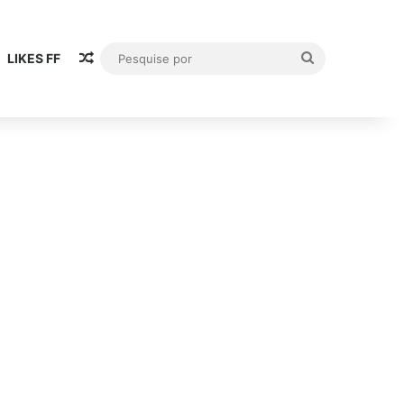
Artigo aleatório
Pesquise
LIKES FF
por