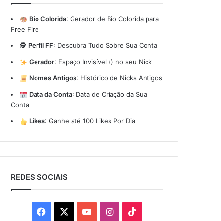
Bio Colorida
:
Gerador de Bio Colorida para
Free Fire
🕵️
Perfil FF
:
Descubra Tudo Sobre Sua Conta
Gerador
:
Espaço Invisível (ㅤ) no seu Nick
Nomes Antigos
:
Histórico de Nicks Antigos
Data da Conta
:
Data de Criação da Sua
Conta
Likes
:
Ganhe até 100 Likes Por Dia
REDES SOCIAIS
Facebook
X
YouTube
Instagram
TikTok