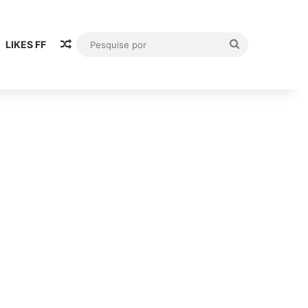
Artigo aleatório
Pesquise
LIKES FF
por