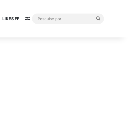
Artigo aleatório
Pesquise
LIKES FF
por