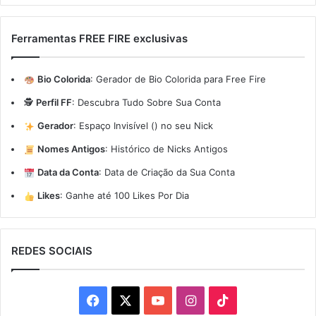
Ferramentas FREE FIRE exclusivas
Bio Colorida
:
Gerador de Bio Colorida para Free Fire
🕵️
Perfil FF
:
Descubra Tudo Sobre Sua Conta
Gerador
:
Espaço Invisível (ㅤ) no seu Nick
Nomes Antigos
:
Histórico de Nicks Antigos
Data da Conta
:
Data de Criação da Sua Conta
Likes
:
Ganhe até 100 Likes Por Dia
REDES SOCIAIS
Facebook
X
YouTube
Instagram
TikTok