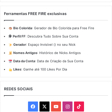
Ferramentas FREE FIRE exclusivas
Bio Colorida
:
Gerador de Bio Colorida para Free Fire
🕵️
Perfil FF
:
Descubra Tudo Sobre Sua Conta
Gerador
:
Espaço Invisível (ㅤ) no seu Nick
Nomes Antigos
:
Histórico de Nicks Antigos
Data da Conta
:
Data de Criação da Sua Conta
Likes
:
Ganhe até 100 Likes Por Dia
REDES SOCIAIS
Facebook
X
YouTube
Instagram
TikTok