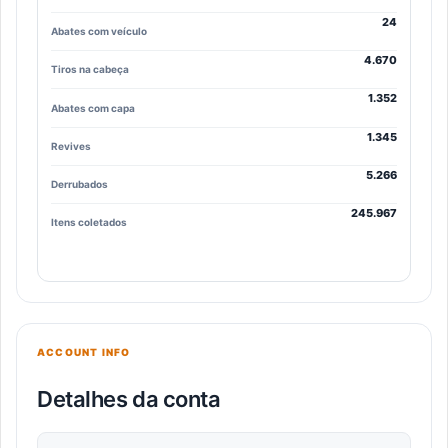
24
Abates com veículo
4.670
Tiros na cabeça
1.352
Abates com capa
1.345
Revives
5.266
Derrubados
245.967
Itens coletados
ACCOUNT INFO
Detalhes da conta