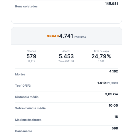
145.081
Itens coletados
4.741
SQUAD
PARTIDAS
Vitórias
Abates
Taxa de capa
579
5.453
24,79%
12,21%
Taxa A/M 1,31
1.352
4.162
Mortes
1.419
(29,93%)
Top 10/5/3
3,65 km
Distância média
10:05
Sobrevivência média
18
Máximo de abates
598
Dano médio