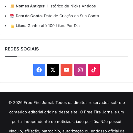
Nomes Antigos
:
Histórico de Nicks Antigos
Data da Conta
:
Data de Criação da Sua Conta
Likes
:
Ganhe até 100 Likes Por Dia
REDES SOCIAIS
Facebook
X
YouTube
Instagram
TikTok
© 2026 Free Fire Jornal. Todos os direitos reservados sobre o
conteúdo editorial original deste site. O Free Fire Jornal é um
portal independente de notícias criado por fãs. Não possui
vínculo, afiliação, patrocínio, autorização ou endosso oficial da