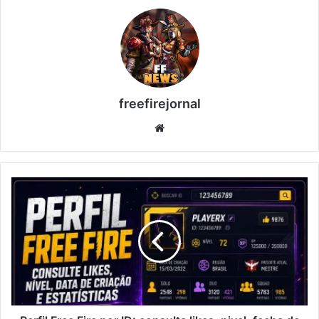
freefirejornal
Website
Perfil
Free
Fire
por
ID:
consulta
likes,
nivel,
fecha
de