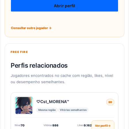
Abrir perfil
Consultar outro jogador →
FREE FIRE
Perfis relacionados
Jogadores encontrados no cache com região, likes, nível
ou desempenho semelhantes.
♡Cst_MORENA™
BR
Mesma região
Vitórias semelhantes
Nível
70
Vitórias
986
Likes
9.162
Ver perfil
→