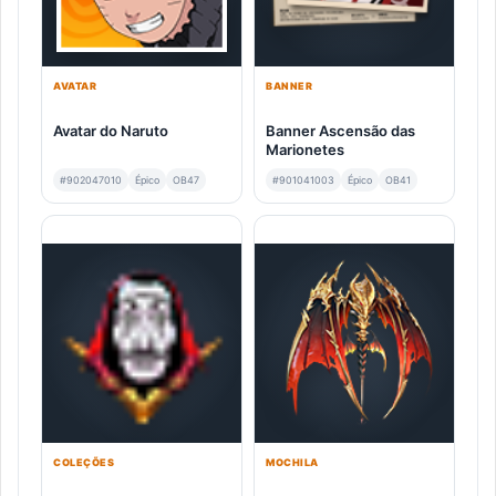
AVATAR
BANNER
Avatar do Naruto
Banner Ascensão das
Marionetes
#902047010
Épico
OB47
#901041003
Épico
OB41
COLEÇÕES
MOCHILA