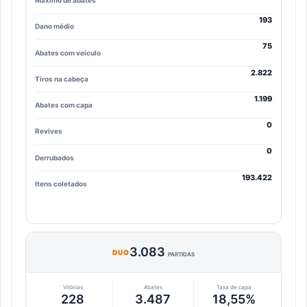
Máximo de abates
193
Dano médio
75
Abates com veículo
2.822
Tiros na cabeça
1.199
Abates com capa
0
Revives
0
Derrubados
193.422
Itens coletados
3.083
DUO
PARTIDAS
Vitórias
Abates
Taxa de capa
228
3.487
18,55%