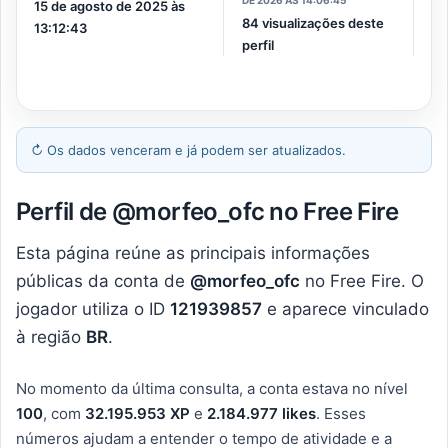
DE 2026 ÀS 14:06:45
15 de agosto de 2025 às
84 visualizações deste
13:12:43
perfil
↻
Os dados venceram e já podem ser atualizados.
Perfil de @morfeo_ofcㅤ no Free Fire
Esta página reúne as principais informações
públicas da conta de
@morfeo_ofcㅤ
no Free Fire. O
jogador utiliza o ID
121939857
e aparece vinculado
à região
BR
.
No momento da última consulta, a conta estava no nível
100
, com
32.195.953 XP
e
2.184.977 likes
. Esses
números ajudam a entender o tempo de atividade e a