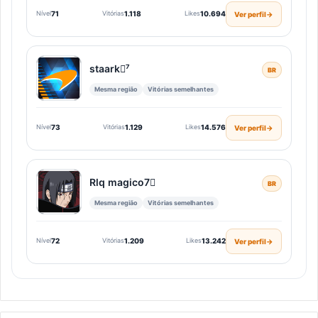
Nível
71
Vitórias
1.118
Likes
10.694
Ver perfil
→
staarkㅤ⁷
BR
Mesma região
Vitórias semelhantes
Nível
73
Vitórias
1.129
Likes
14.576
Ver perfil
→
Rlq magico7
BR
Mesma região
Vitórias semelhantes
Nível
72
Vitórias
1.209
Likes
13.242
Ver perfil
→