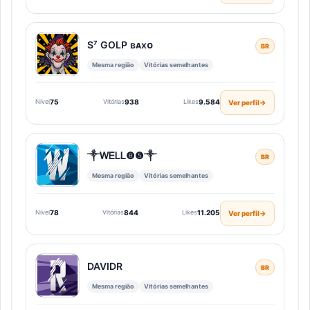
S⁷ GOLP ʙᴀxᴏ
BR
Mesma região
Vitórias semelhantes
Nível
75
Vitórias
938
Likes
9.584
Ver perfil
→
༒ᎳᎬᏞᏞ❽❺༒
BR
Mesma região
Vitórias semelhantes
Nível
78
Vitórias
844
Likes
11.205
Ver perfil
→
DAVIDㅤRㅤㅤㅤ
BR
Mesma região
Vitórias semelhantes