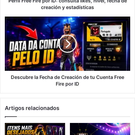
Perfil Free Fire por ID: consulta likes, nivel, fecha de
creación
creación y estadísticas
y
estadísticas
Descubre
la
Fecha
de
Creación
de
tu
Cuenta
Free
Fire
Descubre la Fecha de Creación de tu Cuenta Free
por
Fire por ID
ID
Artigos relacionados