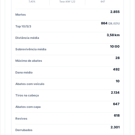
7,40%
Taxa A/M 1,22
647
2.855
Mortes
864
(28,02%)
Top 10/5/3
3,58 km
Distância média
10:00
Sobrevivência média
28
Máximo de abates
492
Dano médio
10
Abates com veículo
2.134
Tiros na cabeça
647
Abates com capa
618
Revives
2.301
Derrubados