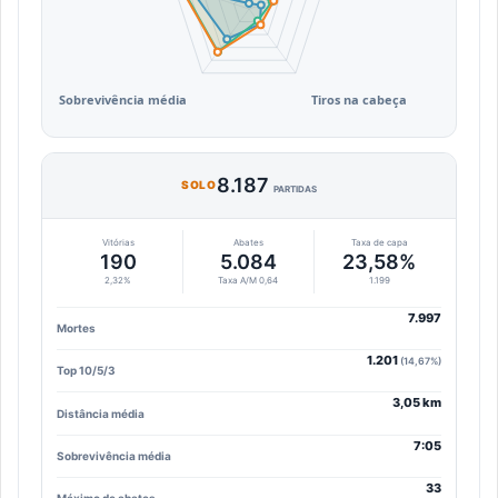
8.187
SOLO
PARTIDAS
Vitórias
Abates
Taxa de capa
190
5.084
23,58%
2,32%
Taxa A/M 0,64
1.199
7.997
Mortes
1.201
(14,67%)
Top 10/5/3
3,05 km
Distância média
7:05
Sobrevivência média
33