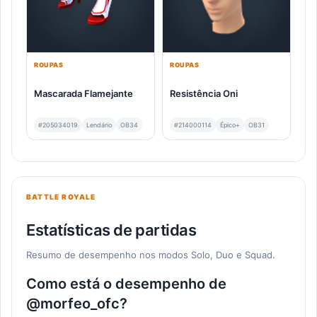
ROUPAS
ROUPAS
Mascarada Flamejante
Resistência Oni
#205034019
Lendário
OB34
#214000114
Épico+
OB31
BATTLE ROYALE
Estatísticas de partidas
Resumo de desempenho nos modos Solo, Duo e Squad.
Como está o desempenho de
@morfeo_ofcㅤ?