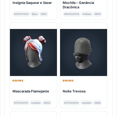
Insígnia Saquear e Vazar
Mochila – Ganância
Dracônica
#910031004
Épico
OB31
#904030010
Artefato
OB30
ROUPAS
ROUPAS
Mascarada Flamejante
Noite Trevosa
#211034018
Lendário
OB34
#211000834
Lendário
OB26