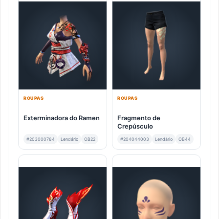
ROUPAS
ROUPAS
Exterminadora do Ramen
Fragmento de
Crepúsculo
#203000784
Lendário
OB22
#204044003
Lendário
OB44