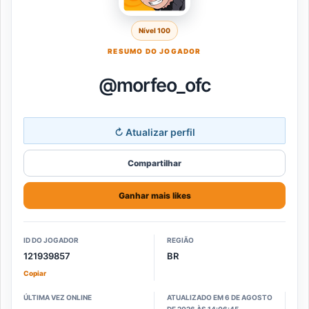
Nível 100
RESUMO DO JOGADOR
@morfeo_ofcㅤ
↻
Atualizar perfil
Compartilhar
Ganhar mais likes
ID DO JOGADOR
REGIÃO
121939857
BR
Copiar
ÚLTIMA VEZ ONLINE
ATUALIZADO EM 6 DE AGOSTO