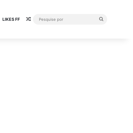
Artigo aleatório
Pesquise
LIKES FF
por