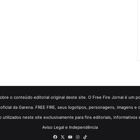
bre o conteúdo editorial original deste site. O Free Fire Jornal é um p
so oficial da Garena. FREE FIRE, seus logotipos, personagens, imagens 
o utilizados neste site exclusivamente para fins editoriais, informativos 
Aviso Legal e Independência
Facebook
X
YouTube
Instagram
TikTok