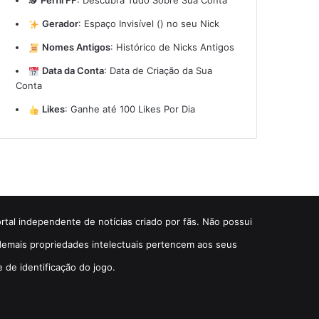
🕵️
Perfil FF
:
Descubra Tudo Sobre Sua Conta
Gerador
:
Espaço Invisível (ㅤ) no seu Nick
Nomes Antigos
:
Histórico de Nicks Antigos
Data da Conta
:
Data de Criação da Sua
Conta
Likes
:
Ganhe até 100 Likes Por Dia
ortal independente de notícias criado por fãs. Não possui
e demais propriedades intelectuais pertencem aos seus
e de identificação do jogo.