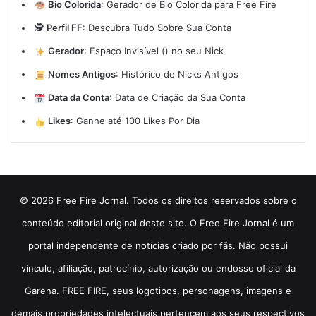
Bio Colorida
:
Gerador de Bio Colorida para Free Fire
🕵️
Perfil FF
:
Descubra Tudo Sobre Sua Conta
Gerador
:
Espaço Invisível (ㅤ) no seu Nick
Nomes Antigos
:
Histórico de Nicks Antigos
Data da Conta
:
Data de Criação da Sua Conta
Likes
:
Ganhe até 100 Likes Por Dia
© 2026 Free Fire Jornal. Todos os direitos reservados sobre o
conteúdo editorial original deste site. O Free Fire Jornal é um
portal independente de notícias criado por fãs. Não possui
vínculo, afiliação, patrocínio, autorização ou endosso oficial da
Garena. FREE FIRE, seus logotipos, personagens, imagens e
demais propriedades intelectuais pertencem aos seus respectivos