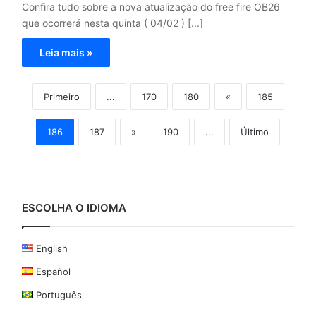
Confira tudo sobre a nova atualização do free fire OB26
que ocorrerá nesta quinta ( 04/02 ) [...]
Leia mais »
Primeiro
...
170
180
«
185
186
187
»
190
...
Último
ESCOLHA O IDIOMA
English
Español
Português