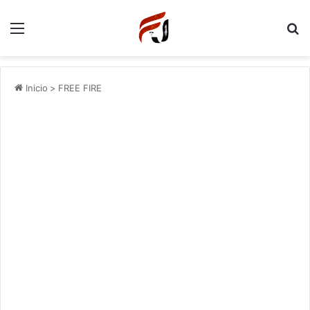
Menu
P
Inicio
>
FREE FIRE