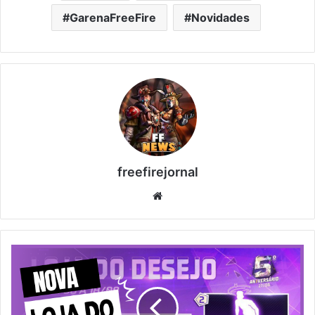
GarenaFreeFire
Novidades
freefirejornal
Website
LOJA
DO
DESEJO:
EVENTO
RETORNA