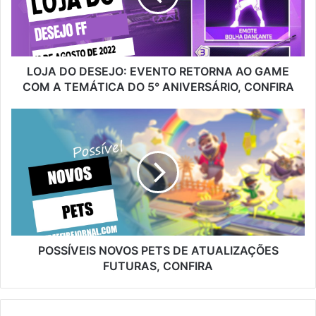
AO
GAME
COM
A
TEMÁTICA
LOJA DO DESEJO: EVENTO RETORNA AO GAME
DO
COM A TEMÁTICA DO 5° ANIVERSÁRIO, CONFIRA
5°
ANIVERSÁRIO,
POSSÍVEIS
CONFIRA
NOVOS
PETS
DE
ATUALIZAÇÕES
FUTURAS,
CONFIRA
POSSÍVEIS NOVOS PETS DE ATUALIZAÇÕES
FUTURAS, CONFIRA