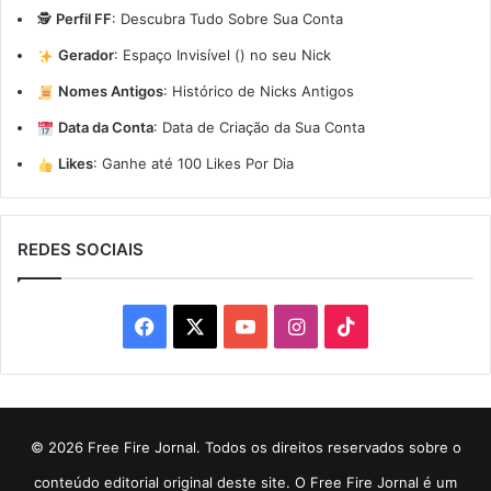
🕵️
Perfil FF
:
Descubra Tudo Sobre Sua Conta
Gerador
:
Espaço Invisível (ㅤ) no seu Nick
Nomes Antigos
:
Histórico de Nicks Antigos
Data da Conta
:
Data de Criação da Sua Conta
Likes
:
Ganhe até 100 Likes Por Dia
REDES SOCIAIS
Facebook
X
YouTube
Instagram
TikTok
© 2026 Free Fire Jornal. Todos os direitos reservados sobre o
conteúdo editorial original deste site. O Free Fire Jornal é um