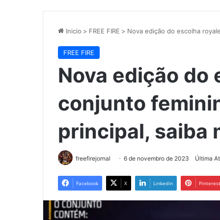
Inicio
>
FREE FIRE
>
Nova edição do escolha royale
FREE FIRE
Nova edição do e
conjunto femini
principal, saiba 
freefirejornal
6 de novembro de 2023
Última A
Facebook
X
Linkedin
Pinteres