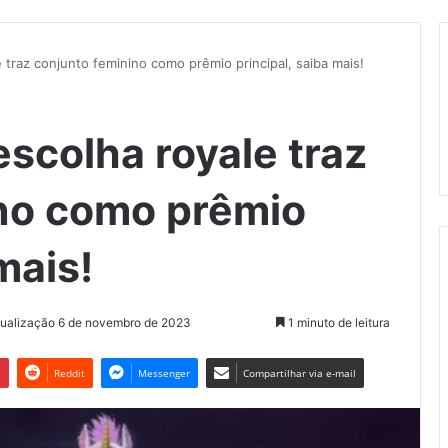
 traz conjunto feminino como prêmio principal, saiba mais!
scolha royale traz
no como prêmio
mais!
tualização 6 de novembro de 2023
1 minuto de leitura
t
Reddit
Messenger
Compartilhar via e-mail