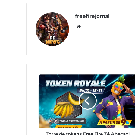
freefirejornal
Website
Torre
de
tokens
Free
Fire
Zé
Abacaxi
Torre de tokens Free Fire Zé Abacaxi