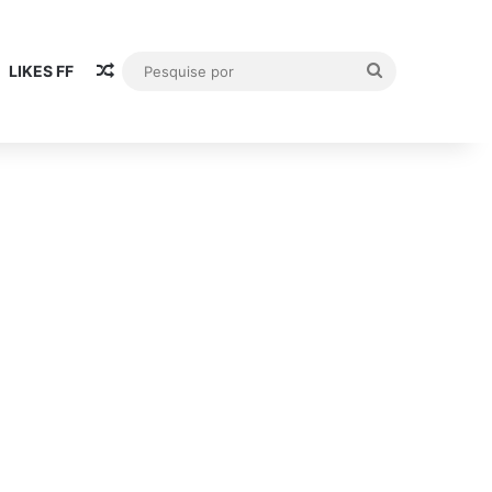
Artigo aleatório
Pesquise
LIKES FF
por