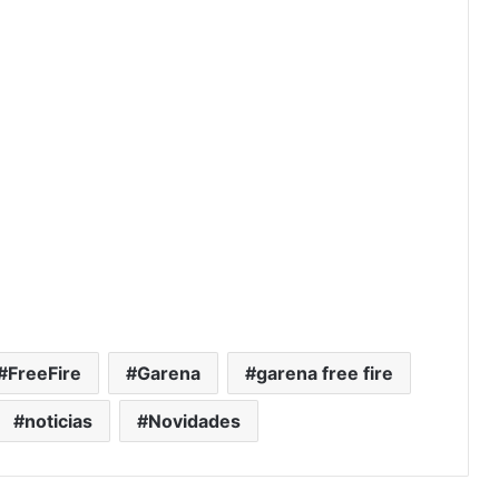
FreeFire
Garena
garena free fire
noticias
Novidades