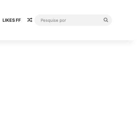
Artigo aleatório
Pesquise
LIKES FF
por