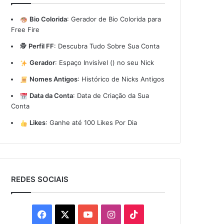
Bio Colorida
:
Gerador de Bio Colorida para
Free Fire
🕵️
Perfil FF
:
Descubra Tudo Sobre Sua Conta
Gerador
:
Espaço Invisível (ㅤ) no seu Nick
Nomes Antigos
:
Histórico de Nicks Antigos
Data da Conta
:
Data de Criação da Sua
Conta
Likes
:
Ganhe até 100 Likes Por Dia
REDES SOCIAIS
Facebook
X
YouTube
Instagram
TikTok