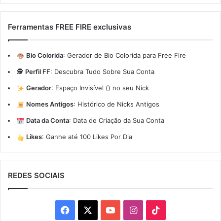
Ferramentas FREE FIRE exclusivas
Bio Colorida
:
Gerador de Bio Colorida para Free Fire
🕵️
Perfil FF
:
Descubra Tudo Sobre Sua Conta
Gerador
:
Espaço Invisível (ㅤ) no seu Nick
Nomes Antigos
:
Histórico de Nicks Antigos
Data da Conta
:
Data de Criação da Sua Conta
Likes
:
Ganhe até 100 Likes Por Dia
REDES SOCIAIS
Facebook
X
YouTube
Instagram
TikTok