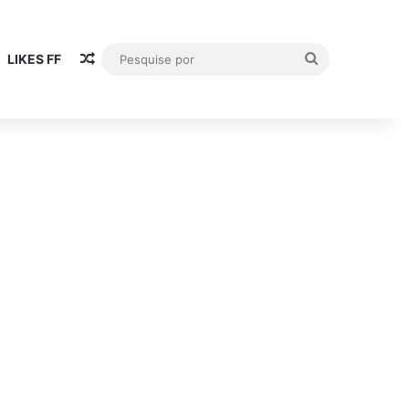
Artigo aleatório
Pesquise
LIKES FF
por