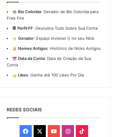
Bio Colorida
:
Gerador de Bio Colorida para
Free Fire
🕵️
Perfil FF
:
Descubra Tudo Sobre Sua Conta
Gerador
:
Espaço Invisível (ㅤ) no seu Nick
Nomes Antigos
:
Histórico de Nicks Antigos
Data da Conta
:
Data de Criação da Sua
Conta
Likes
:
Ganhe até 100 Likes Por Dia
REDES SOCIAIS
Facebook
X
YouTube
Instagram
TikTok