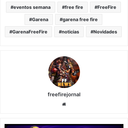
eventos semana
free fire
FreeFire
Garena
garena free fire
GarenaFreeFire
noticias
Novidades
freefirejornal
Website
TOKEN