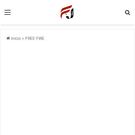
Menu
P
Inicio
>
FREE FIRE