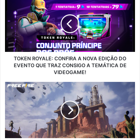
ROYALE:
CONFIRA
A
NOVA
EDIÇÃO
DO
EVENTO
QUE
TRAZ
TOKEN ROYALE: CONFIRA A NOVA EDIÇÃO DO
CONSIGO
EVENTO QUE TRAZ CONSIGO A TEMÁTICA DE
A
VIDEOGAME!
TEMÁTICA
DE
VOLTOU!
VIDEOGAME!
KALAHARI
SERÁ
ADICIONADO
NOVAMENTE
AO
MODO
RANQUEADO
NA