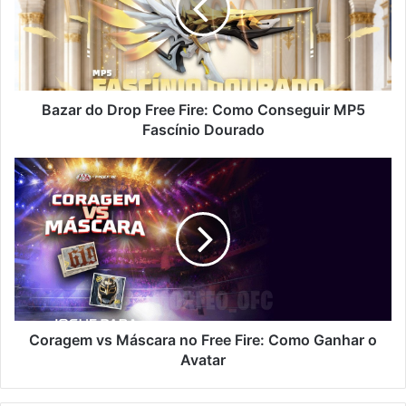
Fire:
Como
Conseguir
MP5
Fascínio
Dourado
Bazar do Drop Free Fire: Como Conseguir MP5
Fascínio Dourado
Coragem
vs
Máscara
no
Free
Fire:
Como
Ganhar
o
Avatar
Coragem vs Máscara no Free Fire: Como Ganhar o
Avatar