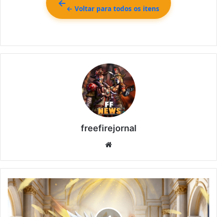
← Voltar para todos os itens
freefirejornal
Website
Bazar
do
Drop
Free