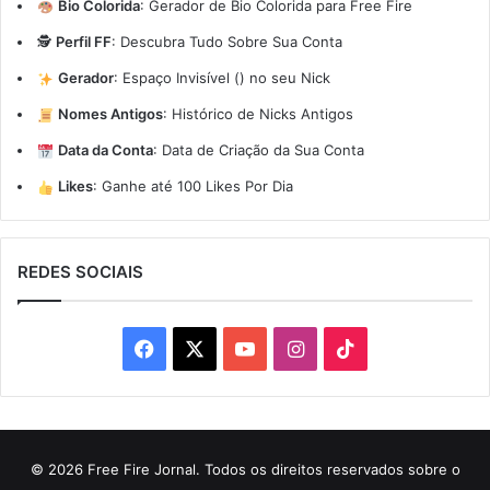
Bio Colorida
:
Gerador de Bio Colorida para Free Fire
🕵️
Perfil FF
:
Descubra Tudo Sobre Sua Conta
Gerador
:
Espaço Invisível (ㅤ) no seu Nick
Nomes Antigos
:
Histórico de Nicks Antigos
Data da Conta
:
Data de Criação da Sua Conta
Likes
:
Ganhe até 100 Likes Por Dia
REDES SOCIAIS
Facebook
X
YouTube
Instagram
TikTok
© 2026 Free Fire Jornal. Todos os direitos reservados sobre o