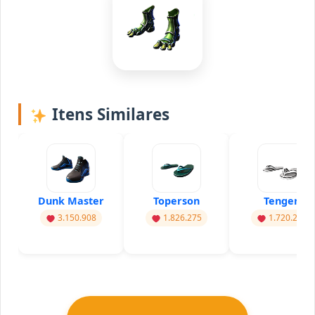
Itens Similares
Dunk Master
Toperson
Tengen
3.150.908
1.826.275
1.720.286