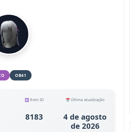
CO
OB41
Item ID
Última atualização
8183
4 de agosto
de 2026