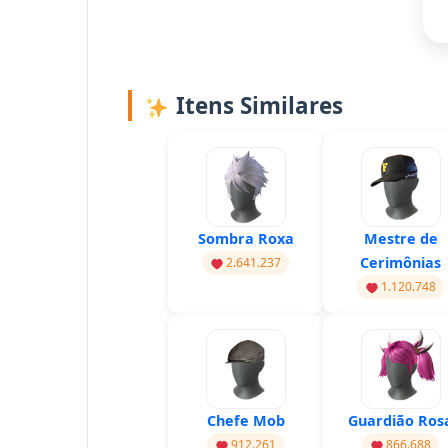
Itens Similares
Sombra Roxa
Mestre de
Cerimônias
2.641.237
1.120.748
Chefe Mob
Guardião Ros
912.261
866.688