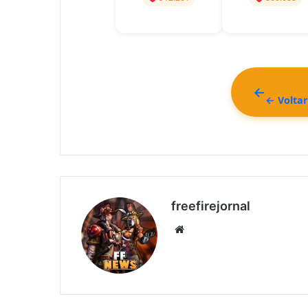
← Voltar
freefirejornal
Website