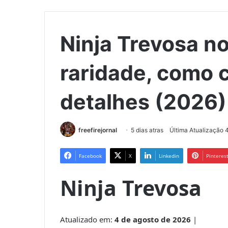
Ninja Trevosa no
raridade, como 
detalhes (2026)
freefirejornal
5 dias atras
Última Atualização 
Facebook
X
Linkedin
Pinteres
Ninja Trevosa
Atualizado em:
4 de agosto de 2026
|