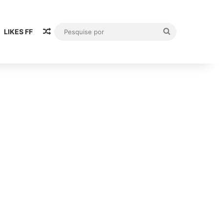
Artigo aleatório
Pesquise
LIKES FF
por