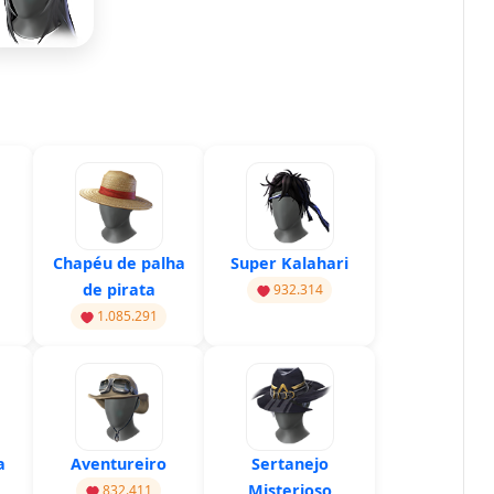
Chapéu de palha
Super Kalahari
de pirata
932.314
1.085.291
a
Aventureiro
Sertanejo
Misterioso
832.411