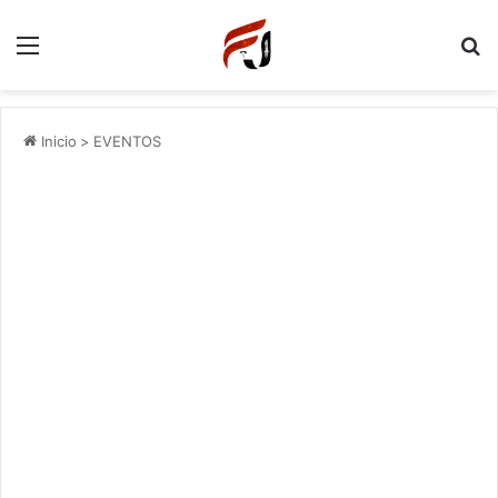
Menu
P
Inicio
>
EVENTOS