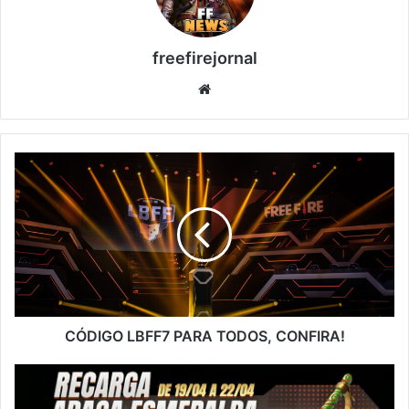
freefirejornal
Website
CÓDIGO
LBFF7
PARA
TODOS,
CONFIRA!
CÓDIGO LBFF7 PARA TODOS, CONFIRA!
NOVO
EVENTO