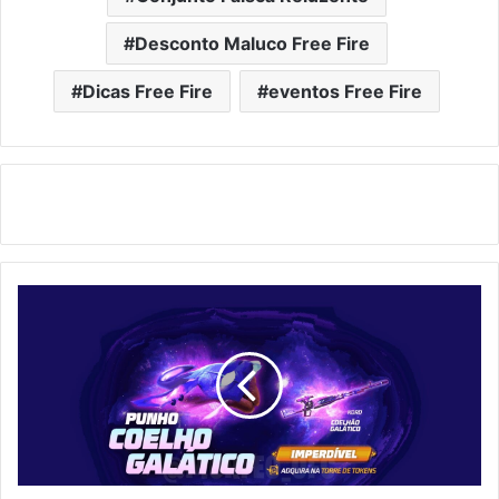
Desconto Maluco Free Fire
Dicas Free Fire
eventos Free Fire
Free
Fire:
Como
Conseguir
Token
Punho
Galático
e
Skin