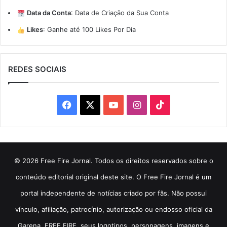
Data da Conta
:
Data de Criação da Sua Conta
Likes
:
Ganhe até 100 Likes Por Dia
REDES SOCIAIS
Facebook
X
YouTube
Instagram
TikTok
© 2026 Free Fire Jornal. Todos os direitos reservados sobre o
conteúdo editorial original deste site. O Free Fire Jornal é um
portal independente de notícias criado por fãs. Não possui
vínculo, afiliação, patrocínio, autorização ou endosso oficial da
Garena. FREE FIRE, seus logotipos, personagens, imagens e