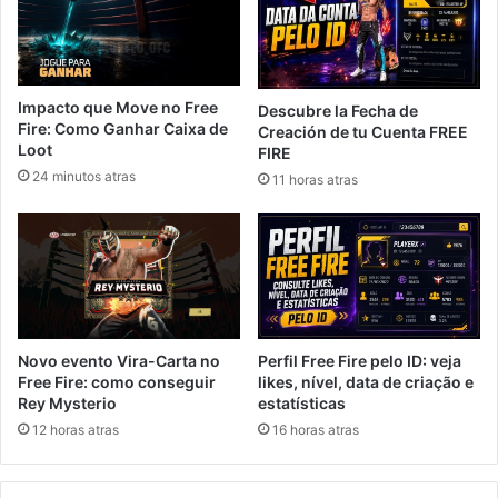
Impacto que Move no Free
Descubre la Fecha de
Fire: Como Ganhar Caixa de
Creación de tu Cuenta FREE
Loot
FIRE
24 minutos atras
11 horas atras
Novo evento Vira-Carta no
Perfil Free Fire pelo ID: veja
Free Fire: como conseguir
likes, nível, data de criação e
Rey Mysterio
estatísticas
12 horas atras
16 horas atras