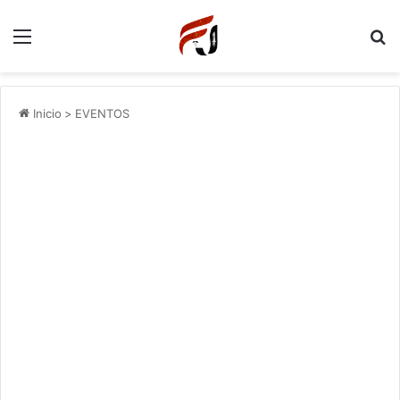
Menu
P
Inicio
>
EVENTOS