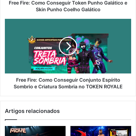
Punho
Free Fire: Como Conseguir Token Punho Galático e
Coelho
Skin Punho Coelho Galático
Galático
Free
Fire:
Como
Conseguir
Conjunto
Espírito
Sombrio
e
Criatura
Sombria
Free Fire: Como Conseguir Conjunto Espírito
no
Sombrio e Criatura Sombria no TOKEN ROYALE
TOKEN
ROYALE
Artigos relacionados